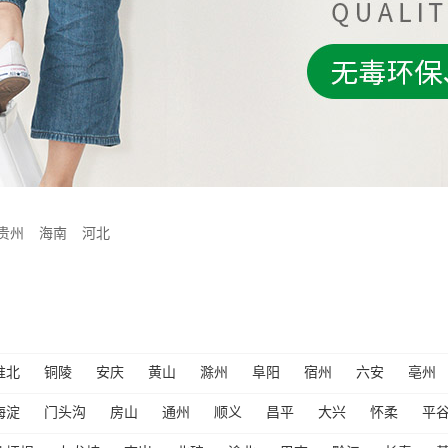
贵州
海南
河北
淮北
铜陵
安庆
黄山
滁州
阜阳
宿州
六安
亳州
海淀
门头沟
房山
通州
顺义
昌平
大兴
怀柔
平