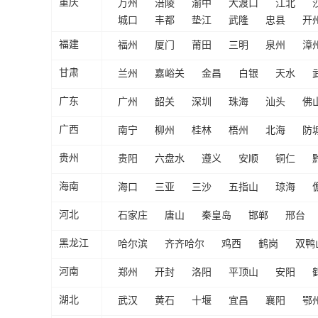
万州
涪陵
渝中
大渡口
江北
重庆
城口
丰都
垫江
武隆
忠县
开
福州
厦门
莆田
三明
泉州
漳
福建
兰州
嘉峪关
金昌
白银
天水
甘肃
广州
韶关
深圳
珠海
汕头
佛
广东
南宁
柳州
桂林
梧州
北海
防
广西
贵阳
六盘水
遵义
安顺
铜仁
贵州
海口
三亚
三沙
五指山
琼海
海南
石家庄
唐山
秦皇岛
邯郸
邢台
河北
哈尔滨
齐齐哈尔
鸡西
鹤岗
双鸭
黑龙江
郑州
开封
洛阳
平顶山
安阳
河南
武汉
黄石
十堰
宜昌
襄阳
鄂
湖北