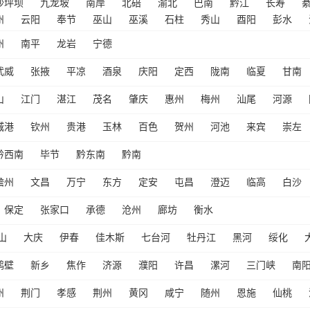
沙坪坝
九龙坡
南岸
北碚
渝北
巴南
黔江
长寿
州
云阳
奉节
巫山
巫溪
石柱
秀山
酉阳
彭水
州
南平
龙岩
宁德
武威
张掖
平凉
酒泉
庆阳
定西
陇南
临夏
甘南
山
江门
湛江
茂名
肇庆
惠州
梅州
汕尾
河源
城港
钦州
贵港
玉林
百色
贺州
河池
来宾
崇左
黔西南
毕节
黔东南
黔南
儋州
文昌
万宁
东方
定安
屯昌
澄迈
临高
白沙
保定
张家口
承德
沧州
廊坊
衡水
山
大庆
伊春
佳木斯
七台河
牡丹江
黑河
绥化
鹤壁
新乡
焦作
济源
濮阳
许昌
漯河
三门峡
南
州
荆门
孝感
荆州
黄冈
咸宁
随州
恩施
仙桃