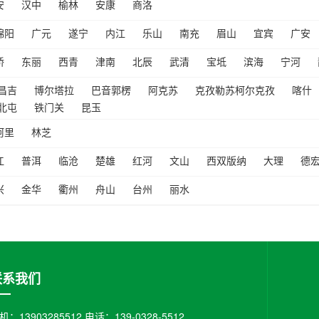
安
汉中
榆林
安康
商洛
绵阳
广元
遂宁
内江
乐山
南充
眉山
宜宾
广安
桥
东丽
西青
津南
北辰
武清
宝坻
滨海
宁河
昌吉
博尔塔拉
巴音郭楞
阿克苏
克孜勒苏柯尔克孜
喀什
北屯
铁门关
昆玉
阿里
林芝
江
普洱
临沧
楚雄
红河
文山
西双版纳
大理
德
兴
金华
衢州
舟山
台州
丽水
联系我们
机：13903285512 电话：139-0328-5512