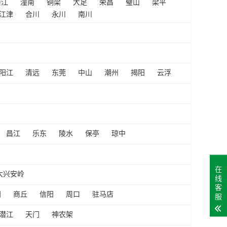
綦江
潼南
铜梁
大足
荣昌
璧山
梁平
江津
合川
永川
南川
阳江
清远
东莞
中山
潮州
揭阳
云浮
昌江
乐东
陵水
保亭
琼中
在
大兴安岭
线
客
阳
商丘
信阳
周口
驻马店
服
潜江
天门
神农架