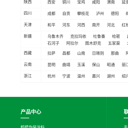
西安
铜川
宝鸡
咸阳
渭南
延
陕西
成都
自贡
攀枝花
泸州
德阳
四川
和平
河东
河西
南开
河北
红
天津
乌鲁木齐
克拉玛依
吐鲁番
哈密
新疆
石河子
阿拉尔
图木舒克
五家渠
拉萨
昌都
山南
日喀则
那曲
西藏
昆明
曲靖
玉溪
保山
昭通
丽
云南
杭州
宁波
温州
嘉兴
湖州
绍
浙江
产品中心
鹤壁伪装涂料
手