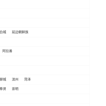
白城
延边朝鲜族
阿拉善
聊城
滨州
菏泽
奉贤
崇明