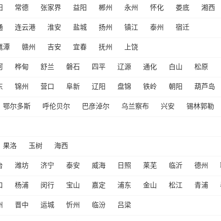
阳
常德
张家界
益阳
郴州
永州
怀化
娄底
湘西
通
连云港
淮安
盐城
扬州
镇江
泰州
宿迁
鹰潭
赣州
吉安
宜春
抚州
上饶
河
桦甸
舒兰
磐石
四平
辽源
通化
白山
松原
东
锦州
营口
阜新
辽阳
盘锦
铁岭
朝阳
葫芦岛
鄂尔多斯
呼伦贝尔
巴彦淖尔
乌兰察布
兴安
锡林郭勒
果洛
玉树
海西
台
潍坊
济宁
泰安
威海
日照
莱芜
临沂
德州
口
杨浦
闵行
宝山
嘉定
浦东
金山
松江
青浦
州
晋中
运城
忻州
临汾
吕梁