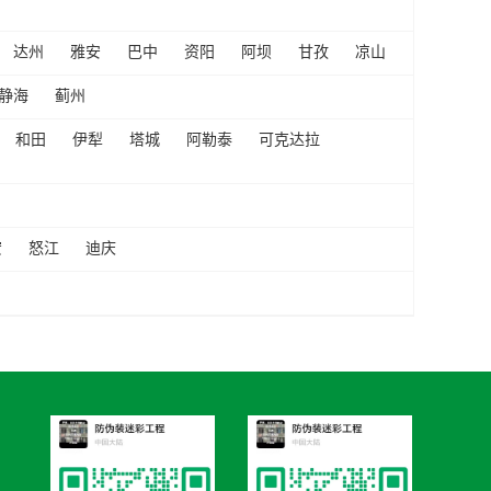
达州
雅安
巴中
资阳
阿坝
甘孜
凉山
静海
蓟州
和田
伊犁
塔城
阿勒泰
可克达拉
宏
怒江
迪庆