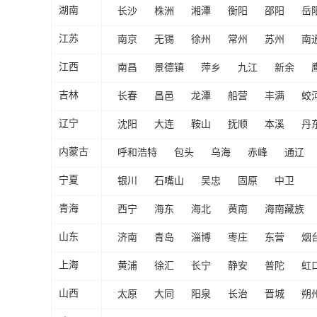
长沙
株洲
湘潭
衡阳
邵阳
岳
湖南
南京
无锡
徐州
常州
苏州
南
江苏
南昌
景德镇
萍乡
九江
新余
江西
长春
昌邑
龙潭
船营
丰满
蛟
吉林
沈阳
大连
鞍山
抚顺
本溪
丹
辽宁
呼和浩特
包头
乌海
赤峰
通辽
内蒙古
银川
石嘴山
吴忠
固原
中卫
宁夏
西宁
海东
海北
黄南
海南藏族
青海
济南
青岛
淄博
枣庄
东营
烟
山东
黄浦
徐汇
长宁
静安
普陀
虹
上海
太原
大同
阳泉
长治
晋城
朔
山西