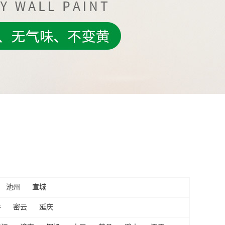
池州
宣城
谷
密云
延庆