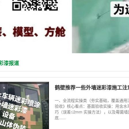
彩漆报道
鹤壁推荐一些外墙迷彩漆施工注
一、全流程实操类（夯实基础，覆盖通用注
验收》核心看点：基面验收实操：用含水率
巧（误差≤2mm 实操方法），以及霉菌墙
底......